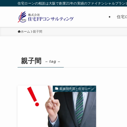
住宅ローンの相談は大阪で創業21年の実績のファイナンシャルプラン
住宅
ホーム
親子間
親子間
– tag –
親族間売買と住宅ローン