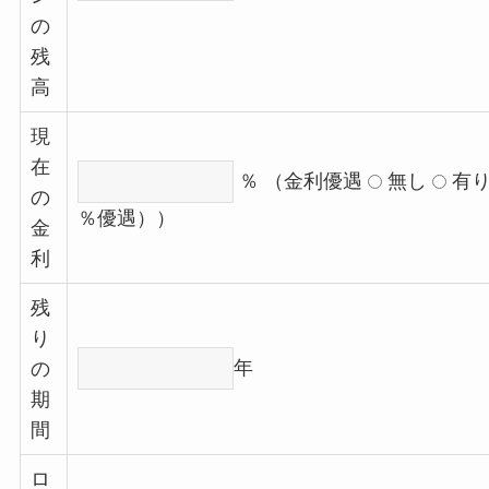
の
残
高
現
在
％ （金利優遇
無し
有
の
％優遇））
金
利
残
り
年
の
期
間
ロ