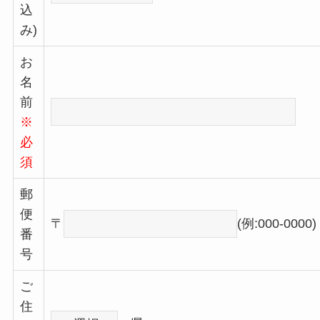
込
み)
お
名
前
※
必
須
郵
便
〒
(例:000-0000)
番
号
ご
住