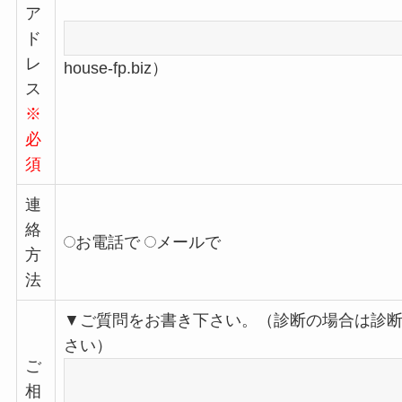
ア
ド
レ
house-fp.biz）
ス
※
必
須
連
絡
お電話で
メールで
方
法
▼ご質問をお書き下さい。（診断の場合は診
さい）
ご
相