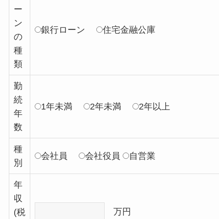
ー
ン
銀行ローン
住宅金融公庫
の
種
類
勤
続
1年未満
2年未満
2年以上
年
数
種
会社員
会社役員
自営業
別
年
収
万円
(税