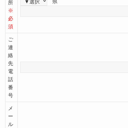
県
所
※
必
須
ご
連
絡
先
電
話
番
号
メ
ー
ル